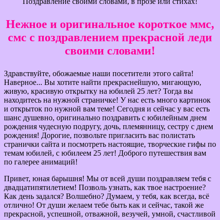
Поздравление своими словами, в прозе или стихах!
Нежное и оригинальное короткое ммс,
смс с поздравлением прекрасной леди
своими словами!
Здравствуйте, обожаемые наши посетители этого сайта!
Наверное... Вы хотите найти прекраснейшую, мигающую,
живую, красивую открытку на юбилей 25 лет? Тогда вы
находитесь на нужной страничке! У нас есть много картинок
и открыток по нужной вам теме! Сегодня и сейчас у вас есть
шанс душевно, оригинально поздравить с юбилейным днем
рождения чудесную подругу, дочь, племянницу, сестру с днем
рождения! Дорогие, позвольте пригласить вас полистать
странички сайта и посмотреть настоящие, творческие гифы по
темам юбилей, с юбилеем 25 лет! Доброго путешествия вам
по галерее анимаций!
Привет, юная барышня! Мы от всей души поздравляем тебя с
двадцатипятилетием! Позволь узнать, как твое настроение?
Как день задался? Волшебно? Думаем, у тебя, как всегда, всё
отлично! От души желаем тебе быть как и сейчас, такой же
прекрасной, успешной, отважной, везучей, умной, счастливой