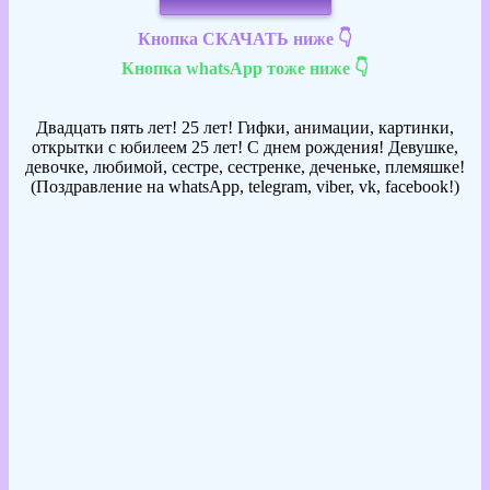
Кнопка СКАЧАТЬ ниже 👇
Кнопка whatsApp тоже ниже 👇
Двадцать пять лет! 25 лет! Гифки, анимации, картинки,
открытки с юбилеем 25 лет! С днем рождения! Девушке,
девочке, любимой, сестре, сестренке, деченьке, племяшке!
(Поздравление на whatsApp, telegram, viber, vk, facebook!)