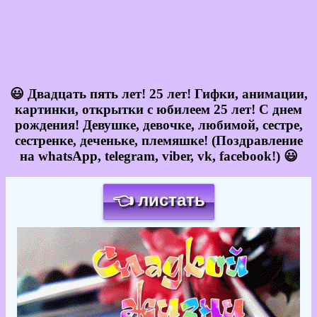
😃 Двадцать пять лет! 25 лет! Гифки, анимации,
картинки, открытки с юбилеем 25 лет! С днем
рождения! Девушке, девочке, любимой, сестре,
сестренке, деченьке, племяшке! (Поздравление
на whatsApp, telegram, viber, vk, facebook!) 😃
👈 листать
Загрузка картинки...