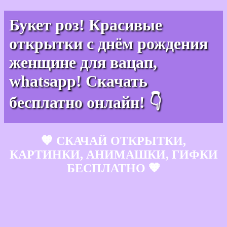
Букет роз! Красивые
открытки с днём рождения
женщине для вацап,
whatsapp! Скачать
бесплатно онлайн! 👇
🧡 СКАЧАЙ ОТКРЫТКИ,
КАРТИНКИ, АНИМАШКИ, ГИФКИ
БЕСПЛАТНО 🧡