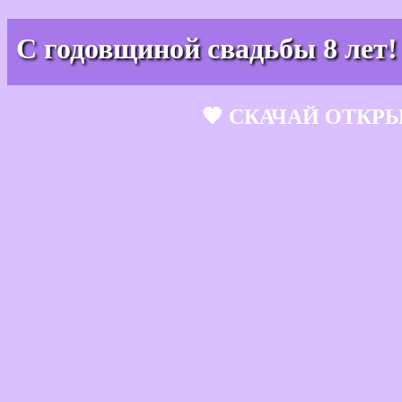
С годовщиной свадьбы 8 лет!
🧡 СКАЧАЙ ОТКР