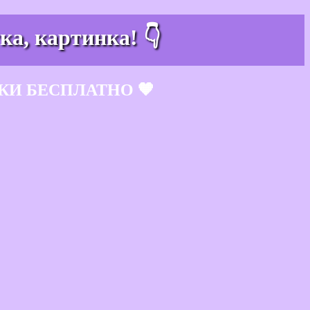
ка, картинка! 👇
КИ БЕСПЛАТНО 🧡