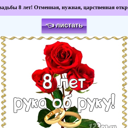
вадьбы 8 лет! Отменная, нужная, царственная откр
👈 листать
Загрузка картинки...