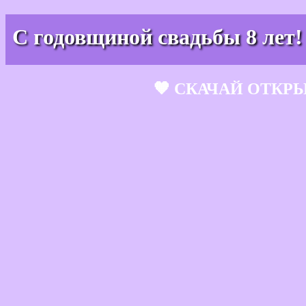
С годовщиной свадьбы 8 лет!
🧡 СКАЧАЙ ОТКР