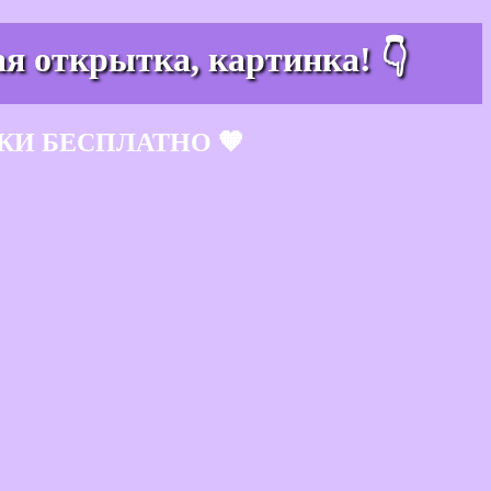
я открытка, картинка! 👇
КИ БЕСПЛАТНО 🧡