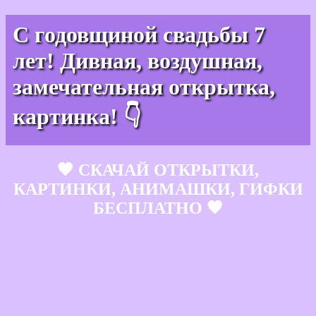
С годовщиной свадьбы 7
лет! Дивная, воздушная,
замечательная открытка,
картинка! 👇
🧡 СКАЧАЙ ОТКРЫТКИ,
КАРТИНКИ, АНИМАШКИ, ГИФКИ
БЕСПЛАТНО 🧡