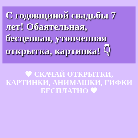
С годовщиной свадьбы 7
лет! Обаятельная,
бесценная, утонченная
открытка, картинка! 👇
🧡 СКАЧАЙ ОТКРЫТКИ,
КАРТИНКИ, АНИМАШКИ, ГИФКИ
БЕСПЛАТНО 🧡