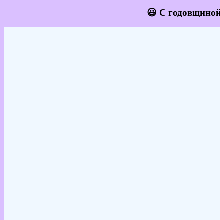
😃 С годовщиной 