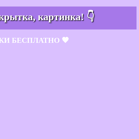
крытка, картинка! 👇
КИ БЕСПЛАТНО 🧡