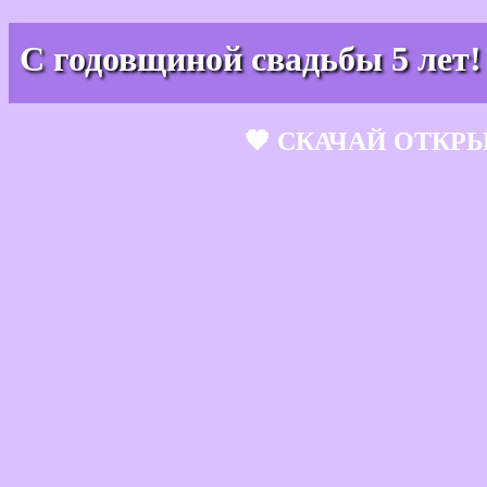
С годовщиной свадьбы 5 лет!
🧡 СКАЧАЙ ОТКР