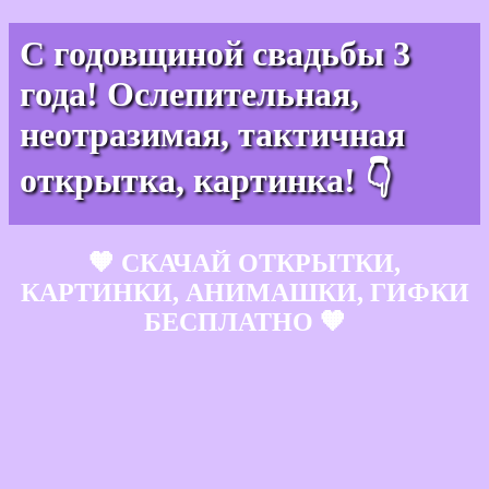
С годовщиной свадьбы 3
года! Ослепительная,
неотразимая, тактичная
открытка, картинка! 👇
🧡 СКАЧАЙ ОТКРЫТКИ,
КАРТИНКИ, АНИМАШКИ, ГИФКИ
БЕСПЛАТНО 🧡