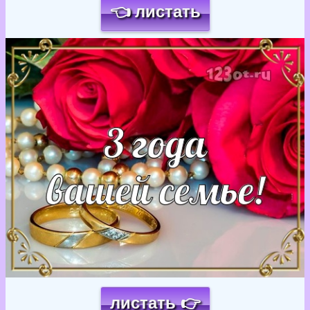
👈 листать
Загрузка картинки...
листать 👉