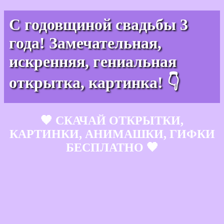
С годовщиной свадьбы 3
года! Замечательная,
искренняя, гениальная
открытка, картинка! 👇
🧡 СКАЧАЙ ОТКРЫТКИ,
КАРТИНКИ, АНИМАШКИ, ГИФКИ
БЕСПЛАТНО 🧡