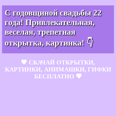
С годовщиной свадьбы 22
года! Привлекательная,
веселая, трепетная
открытка, картинка! 👇
🧡 СКАЧАЙ ОТКРЫТКИ,
КАРТИНКИ, АНИМАШКИ, ГИФКИ
БЕСПЛАТНО 🧡