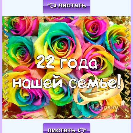
👈 листать
Загрузка картинки...
листать 👉