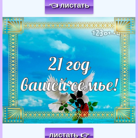
👈 листать
Загрузка картинки...
листать 👉