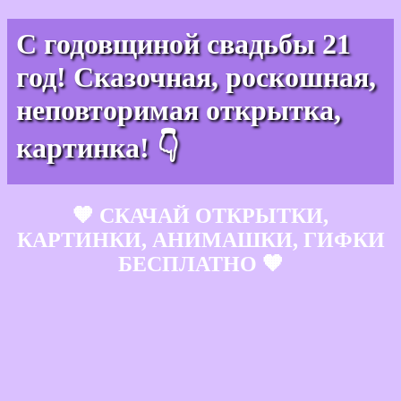
С годовщиной свадьбы 21
год! Сказочная, роскошная,
неповторимая открытка,
картинка! 👇
🧡 СКАЧАЙ ОТКРЫТКИ,
КАРТИНКИ, АНИМАШКИ, ГИФКИ
БЕСПЛАТНО 🧡