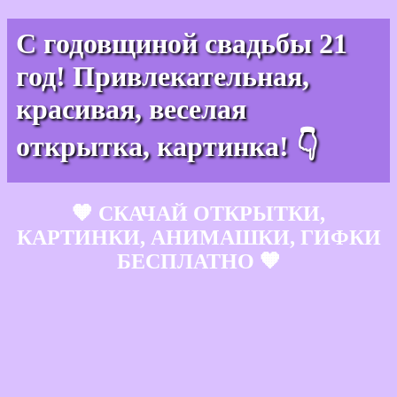
С годовщиной свадьбы 21
год! Привлекательная,
красивая, веселая
открытка, картинка! 👇
🧡 СКАЧАЙ ОТКРЫТКИ,
КАРТИНКИ, АНИМАШКИ, ГИФКИ
БЕСПЛАТНО 🧡