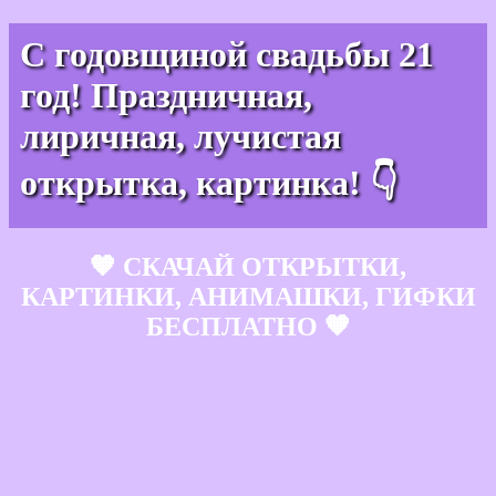
С годовщиной свадьбы 21
год! Праздничная,
лиричная, лучистая
открытка, картинка! 👇
🧡 СКАЧАЙ ОТКРЫТКИ,
КАРТИНКИ, АНИМАШКИ, ГИФКИ
БЕСПЛАТНО 🧡