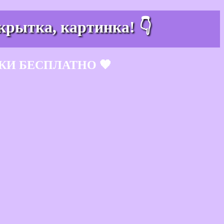
крытка, картинка! 👇
КИ БЕСПЛАТНО 🧡