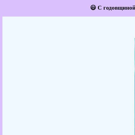
😃 С годовщиной