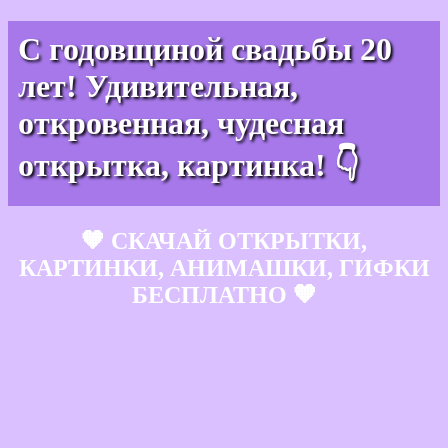
С годовщиной свадьбы 20
лет! Удивительная,
откровенная, чудесная
открытка, картинка! 👇
🧡 СКАЧАЙ ОТКРЫТКИ,
КАРТИНКИ, АНИМАШКИ, ГИФКИ
БЕСПЛАТНО 🧡