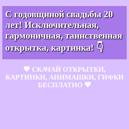
С годовщиной свадьбы 20
лет! Исключительная,
гармоничная, таинственная
открытка, картинка! 👇
🧡 СКАЧАЙ ОТКРЫТКИ,
КАРТИНКИ, АНИМАШКИ, ГИФКИ
БЕСПЛАТНО 🧡