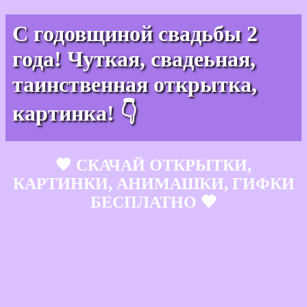
С годовщиной свадьбы 2
года! Чуткая, свадеьная,
таинственная открытка,
картинка! 👇
🧡 СКАЧАЙ ОТКРЫТКИ,
КАРТИНКИ, АНИМАШКИ, ГИФКИ
БЕСПЛАТНО 🧡