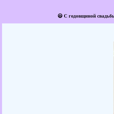
😃 С годовщиной свадьбы