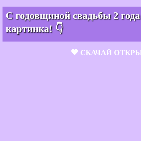
С годовщиной свадьбы 2 года
картинка! 👇
🧡 СКАЧАЙ ОТКР