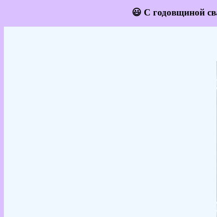
😃 С годовщиной св