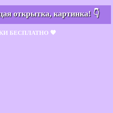
щая открытка, картинка! 👇
КИ БЕСПЛАТНО 🧡