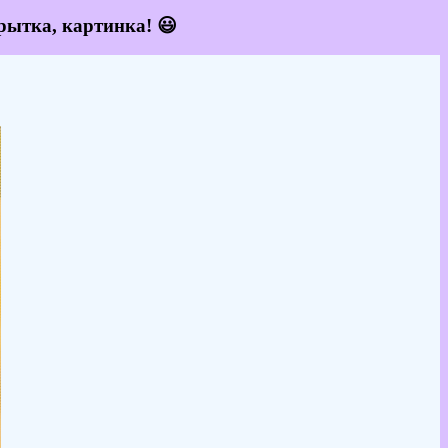
рытка, картинка! 😃