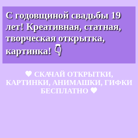
С годовщиной свадьбы 19
лет! Креативная, статная,
творческая открытка,
картинка! 👇
🧡 СКАЧАЙ ОТКРЫТКИ,
КАРТИНКИ, АНИМАШКИ, ГИФКИ
БЕСПЛАТНО 🧡