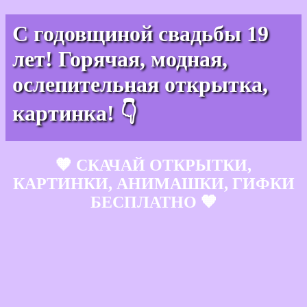
С годовщиной свадьбы 19
лет! Горячая, модная,
ослепительная открытка,
картинка! 👇
🧡 СКАЧАЙ ОТКРЫТКИ,
КАРТИНКИ, АНИМАШКИ, ГИФКИ
БЕСПЛАТНО 🧡