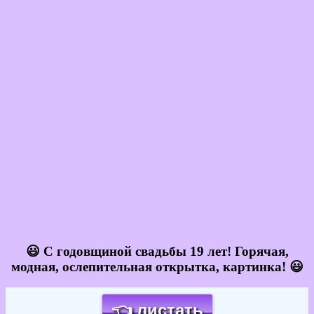
😃 С годовщиной свадьбы 19 лет! Горячая,
модная, ослепительная открытка, картинка! 😃
👈 листать