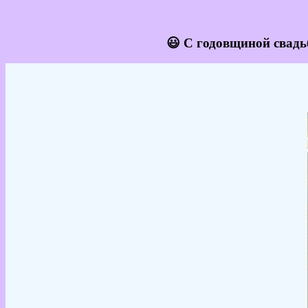
😃 С годовщиной свадь