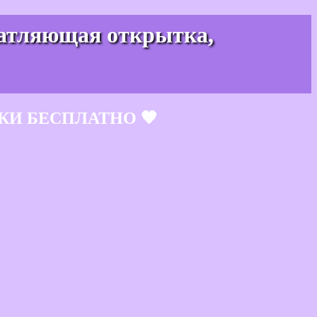
чатляющая открытка,
КИ БЕСПЛАТНО 🧡