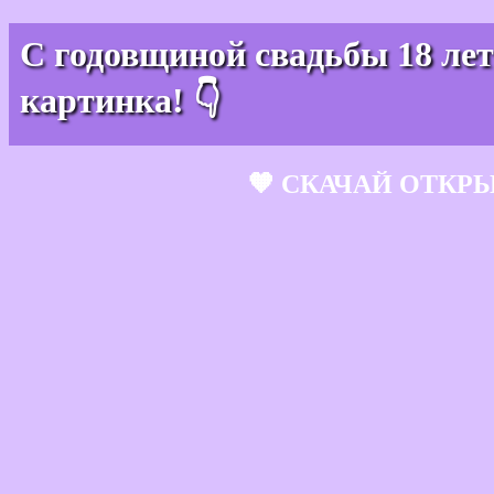
С годовщиной свадьбы 18 ле
картинка! 👇
🧡 СКАЧАЙ ОТКР