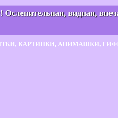
т! Ослепительная, видная, впе
ЫТКИ, КАРТИНКИ, АНИМАШКИ, ГИФ