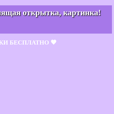
нящая открытка, картинка!
КИ БЕСПЛАТНО 🧡