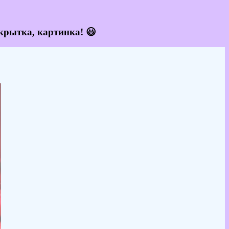
крытка, картинка! 😃