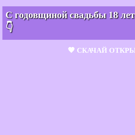
С годовщиной свадьбы 18 ле
👇
🧡 СКАЧАЙ ОТКР