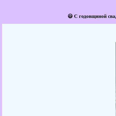
😃 С годовщиной сва