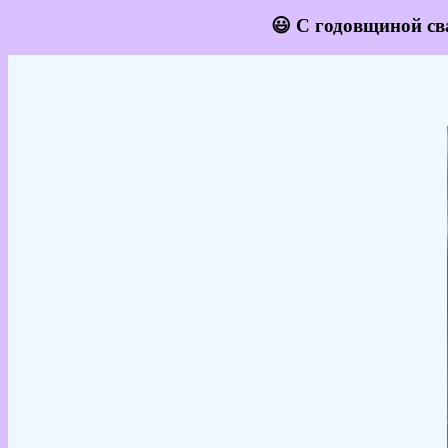
😃 С годовщиной св