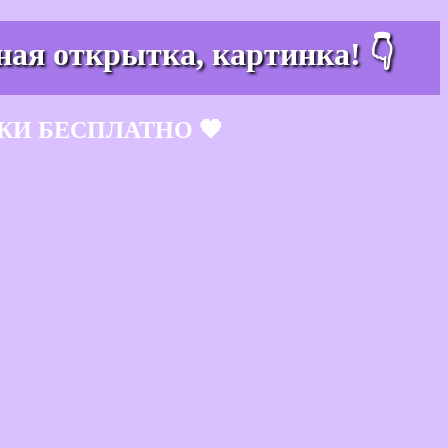
ная открытка, картинка! 👇
КИ БЕСПЛАТНО 🧡