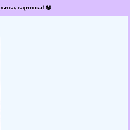
рытка, картинка! 😃