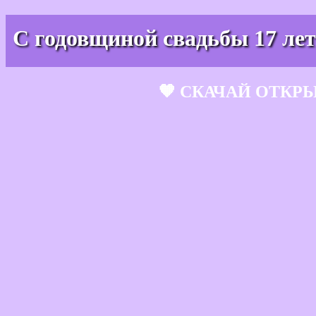
С годовщиной свадьбы 17 лет
🧡 СКАЧАЙ ОТКР