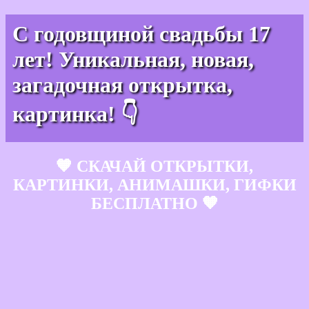
С годовщиной свадьбы 17
лет! Уникальная, новая,
загадочная открытка,
картинка! 👇
🧡 СКАЧАЙ ОТКРЫТКИ,
КАРТИНКИ, АНИМАШКИ, ГИФКИ
БЕСПЛАТНО 🧡