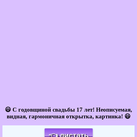
😃 С годовщиной свадьбы 17 лет! Неописуемая,
видная, гармоничная открытка, картинка! 😃
👈 листать