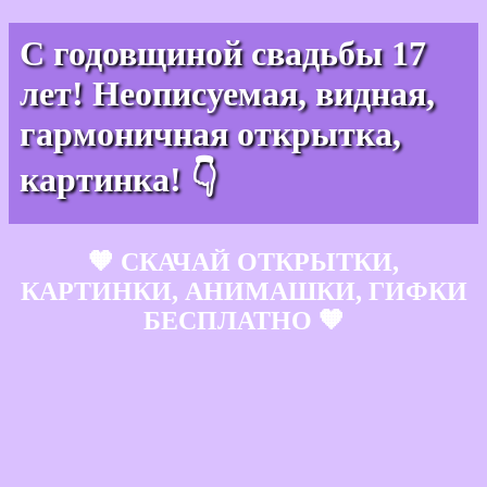
С годовщиной свадьбы 17
лет! Неописуемая, видная,
гармоничная открытка,
картинка! 👇
🧡 СКАЧАЙ ОТКРЫТКИ,
КАРТИНКИ, АНИМАШКИ, ГИФКИ
БЕСПЛАТНО 🧡