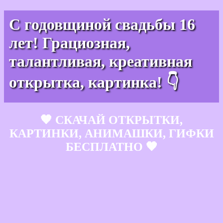
С годовщиной свадьбы 16
лет! Грациозная,
талантливая, креативная
открытка, картинка! 👇
🧡 СКАЧАЙ ОТКРЫТКИ,
КАРТИНКИ, АНИМАШКИ, ГИФКИ
БЕСПЛАТНО 🧡