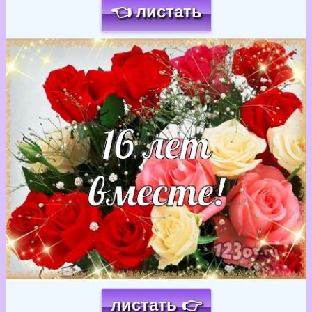
👈 листать
Загрузка картинки...
листать 👉