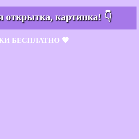
я открытка, картинка! 👇
КИ БЕСПЛАТНО 🧡