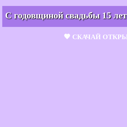
С годовщиной свадьбы 15 лет
🧡 СКАЧАЙ ОТКР