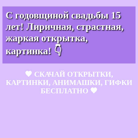
С годовщиной свадьбы 15
лет! Лиричная, страстная,
жаркая открытка,
картинка! 👇
🧡 СКАЧАЙ ОТКРЫТКИ,
КАРТИНКИ, АНИМАШКИ, ГИФКИ
БЕСПЛАТНО 🧡