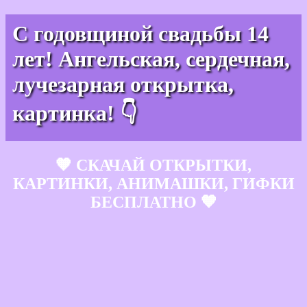
С годовщиной свадьбы 14
лет! Ангельская, сердечная,
лучезарная открытка,
картинка! 👇
🧡 СКАЧАЙ ОТКРЫТКИ,
КАРТИНКИ, АНИМАШКИ, ГИФКИ
БЕСПЛАТНО 🧡