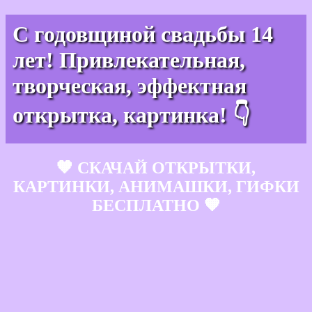
С годовщиной свадьбы 14
лет! Привлекательная,
творческая, эффектная
открытка, картинка! 👇
🧡 СКАЧАЙ ОТКРЫТКИ,
КАРТИНКИ, АНИМАШКИ, ГИФКИ
БЕСПЛАТНО 🧡