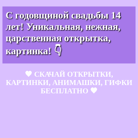
С годовщиной свадьбы 14
лет! Уникальная, нежная,
царственная открытка,
картинка! 👇
🧡 СКАЧАЙ ОТКРЫТКИ,
КАРТИНКИ, АНИМАШКИ, ГИФКИ
БЕСПЛАТНО 🧡