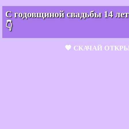
С годовщиной свадьбы 14 лет
👇
🧡 СКАЧАЙ ОТКР