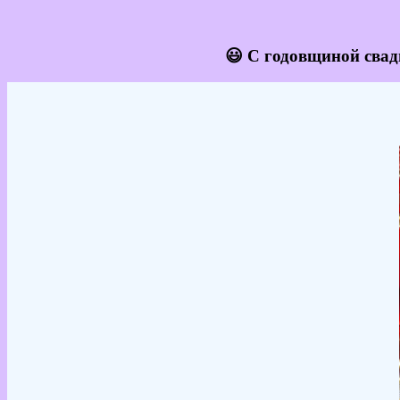
😃 С годовщиной свад