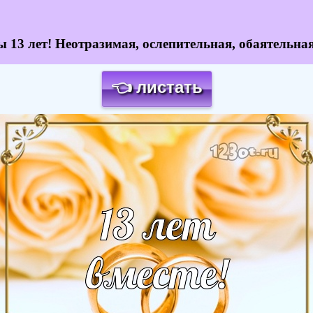
 13 лет! Неотразимая, ослепительная, обаятельна
👈 листать
Загрузка картинки...