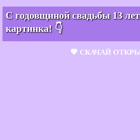
С годовщиной свадьбы 13 лет
картинка! 👇
🧡 СКАЧАЙ ОТКР