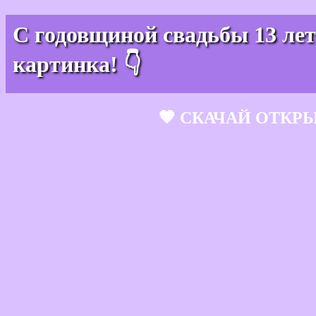
С годовщиной свадьбы 13 лет
картинка! 👇
🧡 СКАЧАЙ ОТКР