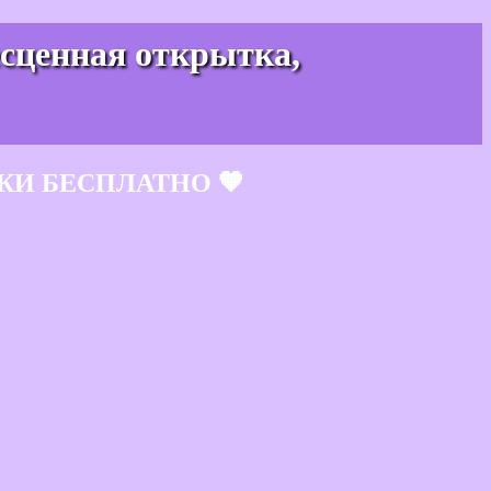
есценная открытка,
КИ БЕСПЛАТНО 🧡