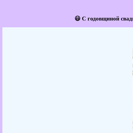
😃 С годовщиной свад