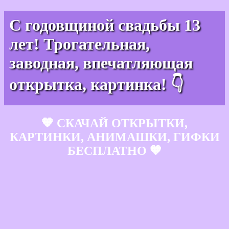
С годовщиной свадьбы 13
лет! Трогательная,
заводная, впечатляющая
открытка, картинка! 👇
🧡 СКАЧАЙ ОТКРЫТКИ,
КАРТИНКИ, АНИМАШКИ, ГИФКИ
БЕСПЛАТНО 🧡