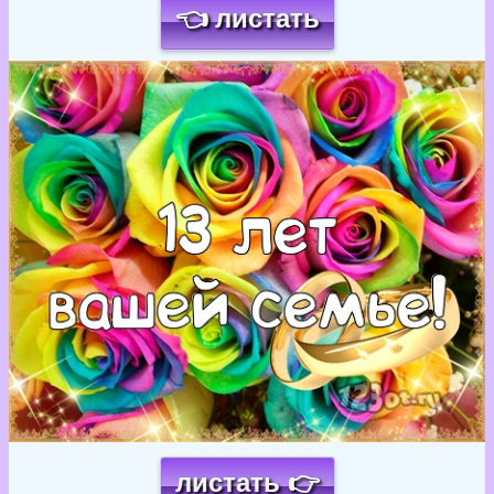
👈 листать
Загрузка картинки...
листать 👉