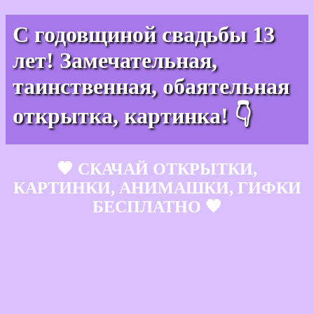
С годовщиной свадьбы 13
лет! Замечательная,
таинственная, обаятельная
открытка, картинка! 👇
🧡 СКАЧАЙ ОТКРЫТКИ,
КАРТИНКИ, АНИМАШКИ, ГИФКИ
БЕСПЛАТНО 🧡