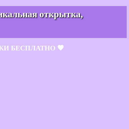
никальная открытка,
КИ БЕСПЛАТНО 🧡