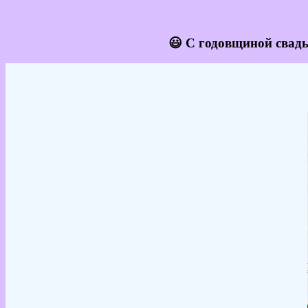
😃 С годовщиной свадь