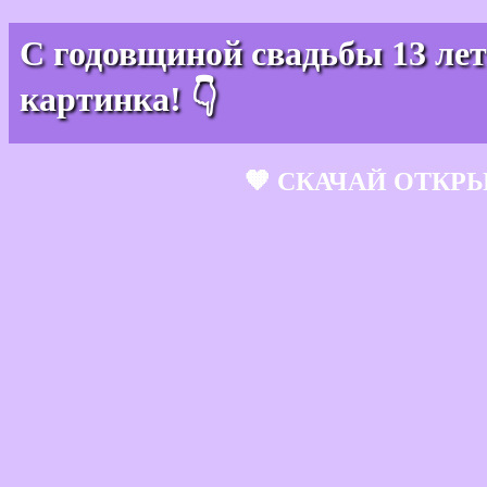
С годовщиной свадьбы 13 лет
картинка! 👇
🧡 СКАЧАЙ ОТКР