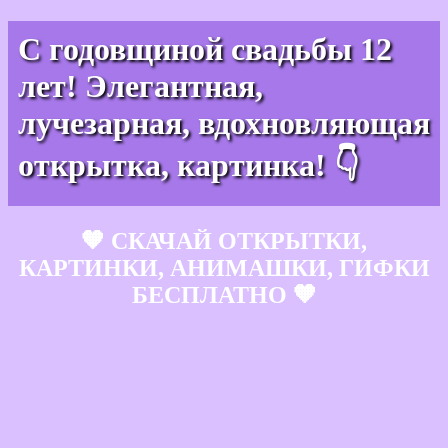
С годовщиной свадьбы 12
лет! Элегантная,
лучезарная, вдохновляющая
открытка, картинка! 👇
🧡 СКАЧАЙ ОТКРЫТКИ,
КАРТИНКИ, АНИМАШКИ, ГИФКИ
БЕСПЛАТНО 🧡