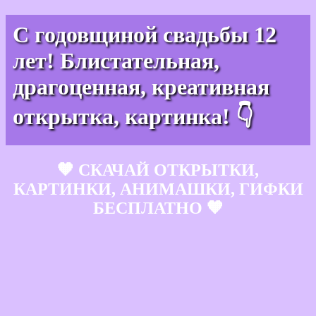
С годовщиной свадьбы 12
лет! Блистательная,
драгоценная, креативная
открытка, картинка! 👇
🧡 СКАЧАЙ ОТКРЫТКИ,
КАРТИНКИ, АНИМАШКИ, ГИФКИ
БЕСПЛАТНО 🧡