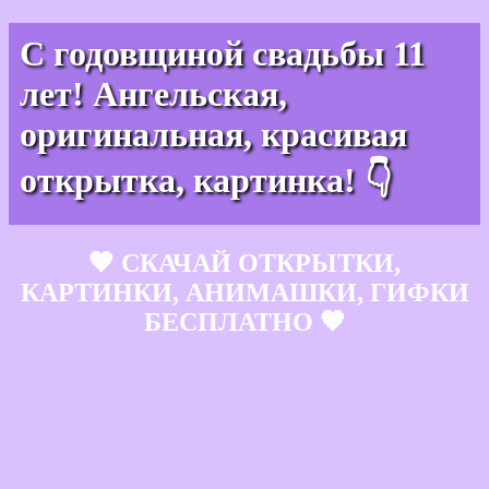
С годовщиной свадьбы 11
лет! Ангельская,
оригинальная, красивая
открытка, картинка! 👇
🧡 СКАЧАЙ ОТКРЫТКИ,
КАРТИНКИ, АНИМАШКИ, ГИФКИ
БЕСПЛАТНО 🧡