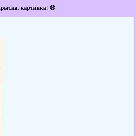
крытка, картинка! 😃