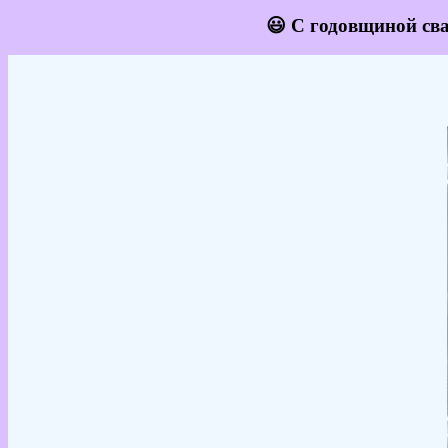
😃 С годовщиной сва