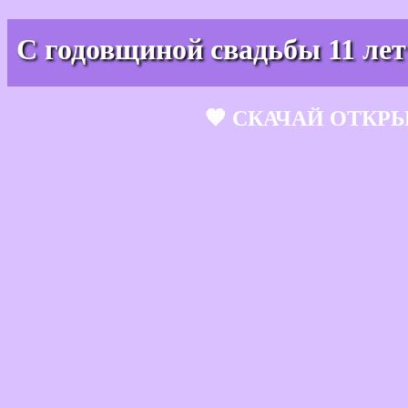
С годовщиной свадьбы 11 лет
🧡 СКАЧАЙ ОТКР