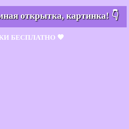
мная открытка, картинка! 👇
КИ БЕСПЛАТНО 🧡