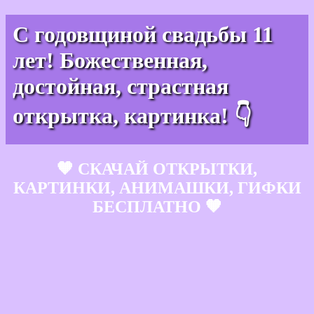
С годовщиной свадьбы 11
лет! Божественная,
достойная, страстная
открытка, картинка! 👇
🧡 СКАЧАЙ ОТКРЫТКИ,
КАРТИНКИ, АНИМАШКИ, ГИФКИ
БЕСПЛАТНО 🧡