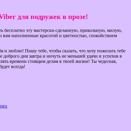
Viber для подружек в прозе!
ть бесплатно эту мастерски-сделанную, прикольную, милую,
йти вам наполненные красотой и цветностью, спокойствием
бя и люблю! Пишу тебе, чтобы сказать, что хочу пожелать тебе
е доброго дня завтра и ничуть не меньшей удачи и успехов в
елять времени стоящим делам в твоей жизни! Ты чедесная,
будет всегда!
спех