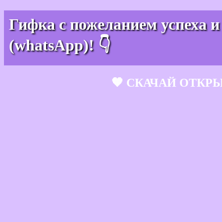
Гифка с пожеланием успеха и
(whatsApp)! 👇
🧡 СКАЧАЙ ОТКР