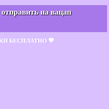
 отправить на вацап
КИ БЕСПЛАТНО 🧡