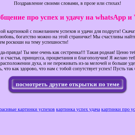
Поздравление своими словами, в прозе или стихах!
бщение про успех и удачу на whatsApp и 
ой картинкой с пожеланием успехов и удачи для подруги! Скача
, любовь, богатство можно на этой страничке! Мы счастливы на
ем роскоши на тему успешности!
да-правда! Ты мне очень как сестренка!!! Такая родная! Ценю те
и счастья, принцесса, процветания и благополучия! Я желаю теб
 расположении духа, и не переживать из-за мелочей и больше уд
, что как здорово, что нам с тобой сопутствует успех! Пусть так 
посмотреть другие открытки по теме
расивые картинки успехов
картинка успех удача
картинки про у