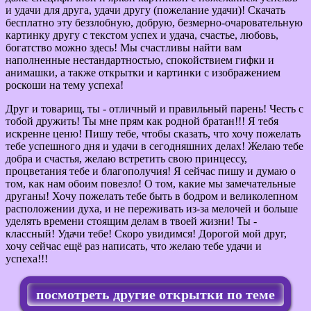
и удачи для друга, удачи другу (пожелание удачи)! Скачать
бесплатно эту беззлобную, добрую, безмерно-очаровательную
картинку другу с текстом успех и удача, счастье, любовь,
богатство можно здесь! Мы счастливы найти вам
наполненные нестандартностью, спокойствием гифки и
анимашки, а также открытки и картинки с изображением
роскоши на тему успеха!
Друг и товарищ, ты - отличный и правильный парень! Честь с
тобой дружить! Ты мне прям как родной братан!!! Я тебя
искренне ценю! Пишу тебе, чтобы сказать, что хочу пожелать
тебе успешного дня и удачи в сегодняшних делах! Желаю тебе
добра и счастья, желаю встретить свою принцессу,
процветания тебе и благополучия! Я сейчас пишу и думаю о
том, как нам обоим повезло! О том, какие мы замечательные
друганы! Хочу пожелать тебе быть в бодром и великолепном
расположении духа, и не переживать из-за мелочей и больше
уделять времени стоящим делам в твоей жизни! Ты -
классный! Удачи тебе! Скоро увидимся! Дорогой мой друг,
хочу сейчас ещё раз написать, что желаю тебе удачи и
успеха!!!
посмотреть другие открытки по теме