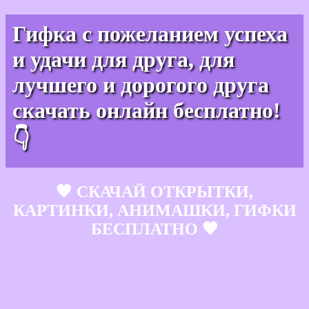
Гифка с пожеланием успеха
и удачи для друга, для
лучшего и дорогого друга
скачать онлайн бесплатно!
👇
🧡 СКАЧАЙ ОТКРЫТКИ,
КАРТИНКИ, АНИМАШКИ, ГИФКИ
БЕСПЛАТНО 🧡