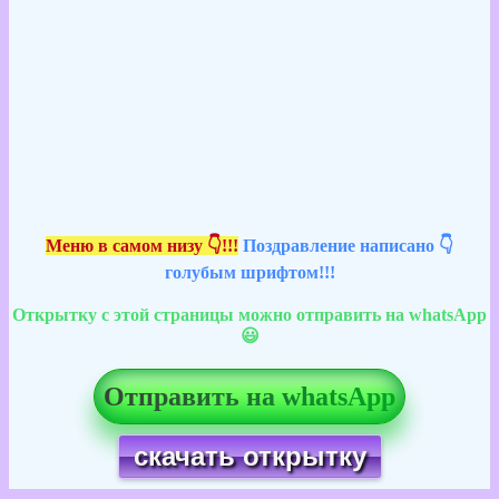
Меню в самом низу 👇!!!
Поздравление написано 👇
голубым шрифтом!!!
Открытку с этой страницы можно отправить на whatsApp
😃
Отправить на whatsApp
скачать открытку