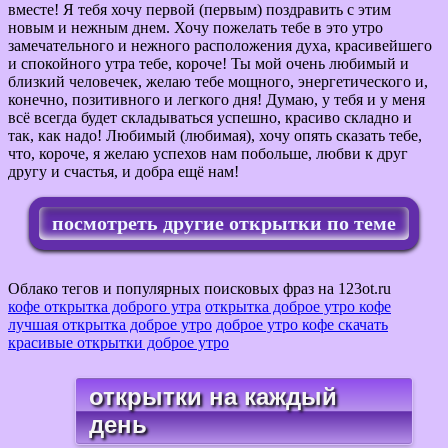
вместе! Я тебя хочу первой (первым) поздравить с этим
новым и нежным днем. Хочу пожелать тебе в это утро
замечательного и нежного расположения духа, красивейшего
и спокойного утра тебе, короче! Ты мой очень любимый и
близкий человечек, желаю тебе мощного, энергетического и,
конечно, позитивного и легкого дня! Думаю, у тебя и у меня
всё всегда будет складываться успешно, красиво складно и
так, как надо! Любимый (любимая), хочу опять сказать тебе,
что, короче, я желаю успехов нам побольше, любви к друг
другу и счастья, и добра ещё нам!
посмотреть другие открытки по теме
Облако тегов и популярных поисковых фраз на 123ot.ru
кофе открытка доброго утра
открытка доброе утро кофе
лучшая открытка доброе утро
доброе утро кофе скачать
красивые открытки доброе утро
открытки на каждый
день