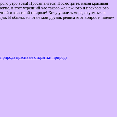
рого утро всем! Просыпайтесь! Посмотрите, какая красивая
огие, в этот утренний час такого же нежного и прекрасного
чной и красивой природе! Хочу увидеть море, окунуться в
адно. В общем, золотые мои друзья, решим этот вопрос и поедем
 природа
красивые открытки природа