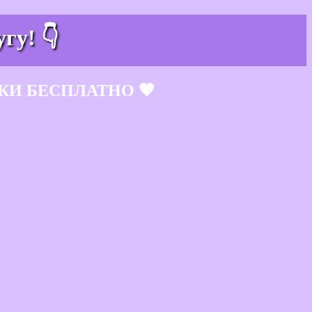
гу! 👇
КИ БЕСПЛАТНО 🧡