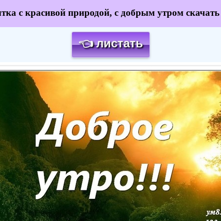
тка с красивой природой, с добрым утром скачать 
👈 листать
Загрузка картинки...