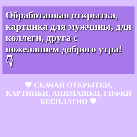
Обработанная открытка,
картинка для мужчины, для
коллеги, друга с
пожеланием доброго утра!
👇
🧡 СКАЧАЙ ОТКРЫТКИ,
КАРТИНКИ, АНИМАШКИ, ГИФКИ
БЕСПЛАТНО 🧡