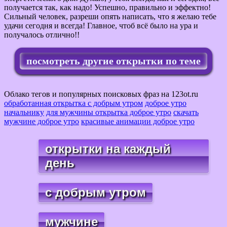
получается так, как надо! Успешно, правильно и эффектно!
Сильный человек, разреши опять написать, что я желаю тебе
удачи сегодня и всегда! Главное, чтоб всё было на ура и
получалось отлично!!
посмотреть другие открытки по теме
Облако тегов и популярных поисковых фраз на 123ot.ru
обработанная открытка с добрым утром
доброе утро
начальнику
для мужчины открытка доброе утро
скачать
мужчине доброе утро
красивые анимации доброе утро
открытки на каждый
день
с добрым утром
мужчине