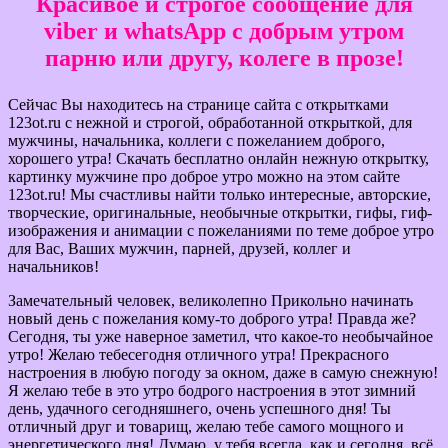
Красивое и строгое сообщение для
viber и whatsApp с добрым утром
парню или другу, колеге в прозе!
Сейчас Вы находитесь на странице сайта с открытками
123ot.ru с нежной и строгой, обработанной открыткой, для
мужчины, начальника, коллеги с пожеланием доброго,
хорошего утра! Скачать бесплатно онлайн нежную открытку,
картинку мужчине про доброе утро можно на этом сайте
123ot.ru! Мы счастливы найти только интересные, авторские,
творческие, оригинальные, необычные открытки, гифы, гиф-
изображения и анимации с пожеланиями по теме доброе утро
для Вас, Ваших мужчин, парней, друзей, коллег и
начальников!
Замечательный человек, великолепно Прикольно начинать
новый день с пожелания кому-то доброго утра! Правда же?
Сегодня, ты уже наверное заметил, что какое-то необычайное
утро! Желаю тебесегодня отличного утра! Прекрасного
настроения в любую погоду за окном, даже в самую снежную!
Я желаю тебе в это утро бодрого настроения в этот зимний
день, удачного сегодняшнего, очень успешного дня! Ты
отличный друг и товарищ, желаю тебе самого мощного и
энергетического дня! Думаю, у тебя всегда, как и сегодня, всё