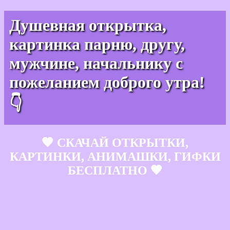
Душевная открытка,
картинка парню, другу,
мужчине, начальнику с
пожеланием доброго утра!
👇
🧡 СКАЧАЙ ОТКРЫТКИ,
КАРТИНКИ, АНИМАШКИ, ГИФКИ
БЕСПЛАТНО 🧡